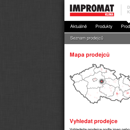
D
K
Aktuálně
Produkty
Prod
Seznam prodejců
Mapa prodejců
Vyhledat prodejce
Vyhledejte prodejce podle jmen nebo