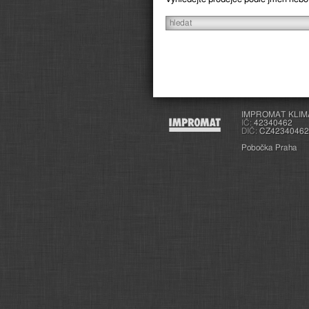
IMPROMAT KLIMA s
IČ:
42340462
DIČ:
CZ42340462
Pobočka Praha