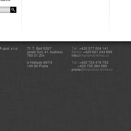
pol. s r.o.
Tř. T. Bati 5267
Tel.:
+420 577 004 141
(areál Svit, 41. budova)
Servis:
+420 601 244 899
760 01 Zlín
info
@impromat-klima.cz
U Hellady 697/4
Tel.:
+420 724 478 753
140 90 Praha
+420 725 384 589
praha
@impromat-klima.cz