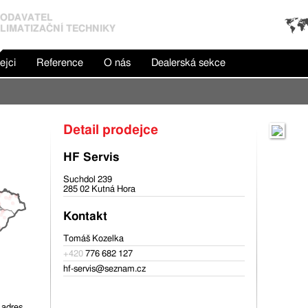
ODAVATEL
LIMATIZAČNÍ TECHNIKY
ejci
Reference
O nás
Dealerská sekce
Detail prodejce
HF Servis
Suchdol 239
285 02 Kutná Hora
Kontakt
Tomáš Kozelka
+420
776 682 127
hf-servis@seznam.cz
 adres.