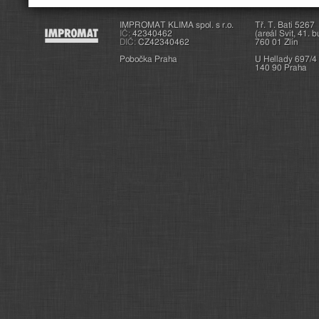
IMPROMAT KLIMA spol. s r.o.
Tř. T. Bati 5267
IČ:
42340462
(areál Svit, 41. 
DIČ:
CZ42340462
760 01 Zlín
Pobočka Praha
U Hellady 697/4
140 90 Praha