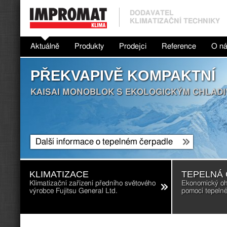
DODAVATEL
KLIMATIZAČNÍ TECHNIKY
Aktuálně
Produkty
Prodejci
Reference
O n
PŘEKVAPIVĚ KOMPAKTNÍ
KAISAI MONOBLOK S EKOLOGICKÝM CHLADI
Další informace o tepelném čerpadle
KLIMATIZACE
TEPELNÁ
Klimatizační zařízení předního světového
Ekonomický oh
výrobce Fujitsu General Ltd.
pomocí tepeln