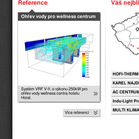
Reference
Váš nejbl
Ohřev vody pro wellness centrum
HOFI-THERM s
KAREL NAJD
Systém VRF V-II. o výkonu 250kW pro
AC CENTRUM 
ohřev vody wellness centra hotelu
Horal.
Indu-Light Pra
MULTI KLIMA 
Více referencí