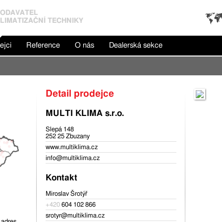
ODAVATEL
LIMATIZAČNÍ TECHNIKY
ejci
Reference
O nás
Dealerská sekce
Detail prodejce
MULTI KLIMA s.r.o.
Slepá 148
252 25 Zbuzany
www.multiklima.cz
info@multiklima.cz
Kontakt
Miroslav Šrotýř
+420
604 102 866
srotyr@multiklima.cz
 adres.