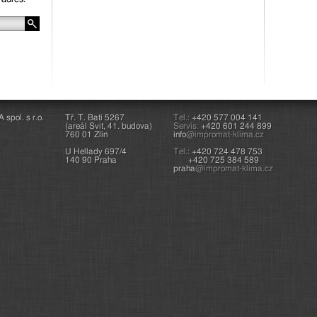
pol. s r.o.
Tř. T. Bati 5267
Tel.:
+420 577 004 141
(areál Svit, 41. budova)
Servis:
+420 601 244 899
760 01 Zlín
info
@impromat-klima.cz
U Hellady 697/4
Tel.:
+420 724 478 753
140 90 Praha
+420 725 384 589
praha
@impromat-klima.cz