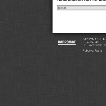
IMPROMAT KLIMA s
IČ:
42340462
DIČ:
CZ42340462
Pobočka Praha