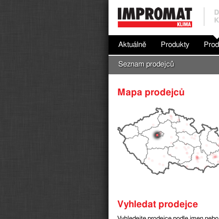
D
K
Aktuálně
Produkty
Prod
Seznam prodejců
Mapa prodejců
Vyhledat prodejce
Vyhledejte prodejce podle jmen nebo