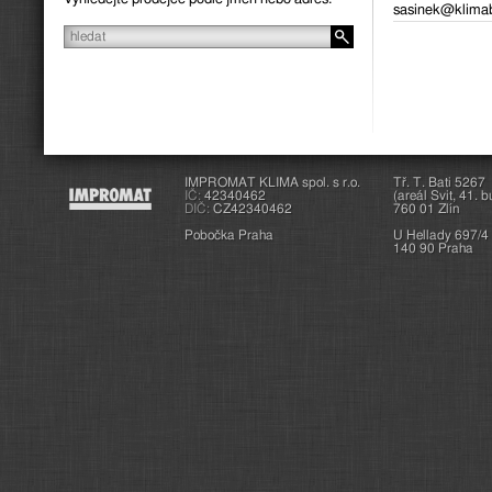
sasinek@klimab
IMPROMAT KLIMA spol. s r.o.
Tř. T. Bati 5267
IČ:
42340462
(areál Svit, 41. 
DIČ:
CZ42340462
760 01 Zlín
Pobočka Praha
U Hellady 697/4
140 90 Praha