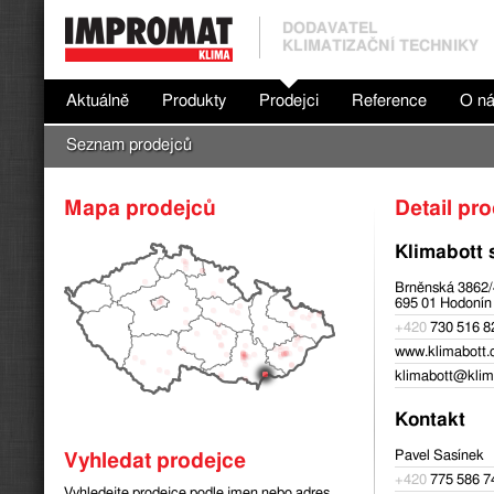
DODAVATEL
KLIMATIZAČNÍ TECHNIKY
Aktuálně
Produkty
Prodejci
Reference
O n
Seznam prodejců
Mapa prodejců
Detail pr
Klimabott s
Brněnská 3862
695 01 Hodonín
+420
730 516 8
www.klimabott.
klimabott@klim
Kontakt
Pavel Sasínek
Vyhledat prodejce
+420
775 586 7
Vyhledejte prodejce podle jmen nebo adres.