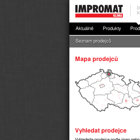
D
K
Aktuálně
Produkty
Prod
Seznam prodejců
Mapa prodejců
Vyhledat prodejce
Vyhledejte prodejce podle jmen nebo