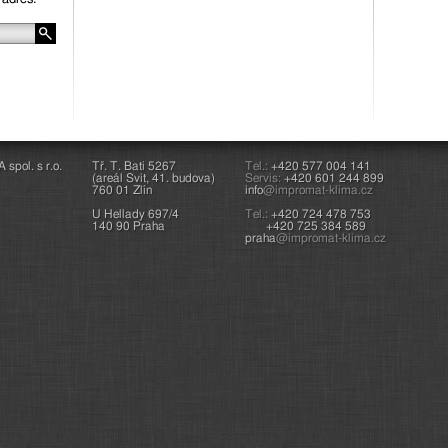
pol. s r.o.
Tř. T. Bati 5267
Tel.:
+420 577 004 141
(areál Svit, 41. budova)
Servis:
+420 601 244 899
760 01 Zlín
info
@impromat-klima.cz
U Hellady 697/4
Tel.:
+420 724 478 753
140 90 Praha
+420 725 384 589
praha
@impromat-klima.cz