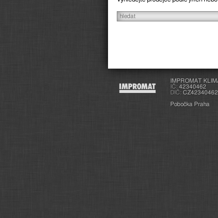
IMPROMAT KLIMA s
IČ:
42340462
DIČ:
CZ42340462
Pobočka Praha