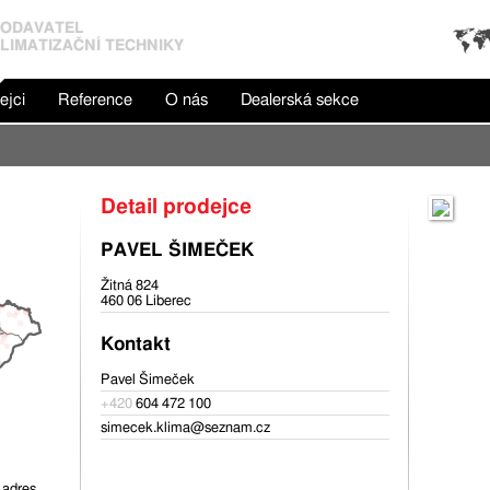
ODAVATEL
LIMATIZAČNÍ TECHNIKY
ejci
Reference
O nás
Dealerská sekce
Detail prodejce
PAVEL ŠIMEČEK
Žitná 824
460 06 Liberec
Kontakt
Pavel Šimeček
+420
604 472 100
simecek.klima@seznam.cz
 adres.