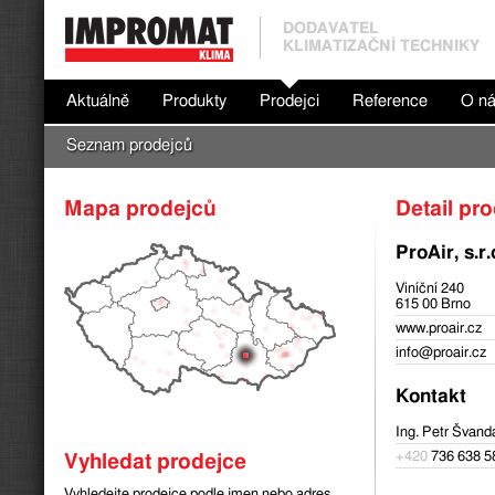
DODAVATEL
KLIMATIZAČNÍ TECHNIKY
Aktuálně
Produkty
Prodejci
Reference
O n
Seznam prodejců
Mapa prodejců
Detail pr
ProAir, s.r.
Viníční 240
615 00 Brno
www.proair.cz
info@proair.cz
Kontakt
Ing. Petr Švand
+420
736 638 5
Vyhledat prodejce
Vyhledejte prodejce podle jmen nebo adres.