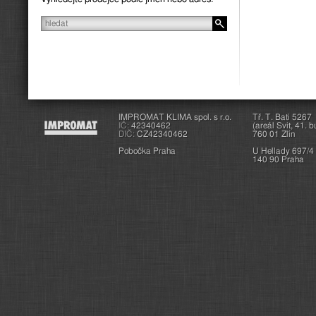
IMPROMAT KLIMA spol. s r.o.
Tř. T. Bati 5267
IČ:
42340462
(areál Svit, 41. 
DIČ:
CZ42340462
760 01 Zlín
Pobočka Praha
U Hellady 697/4
140 90 Praha