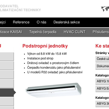
ODAVATEL
LIMATIZAČNÍ TECHNIKY
ejci
Reference
O nás
Dealerská sekce
tizace KAISAI
Tepelná čerpadla
HVAC CLINT
Přísluše
U
Podstropní jednotky
Ke st
Stránky 
Výkon od 8.8 kW do 15.8 kW
Instalace pod strop
České už
Drátový ovladač s prosto­rovým čidlem
Dokumen­t
Čerpadlo kondenzá­tu jako příslušen­ství
U modelů R32 ovladač jako příslušen­ství
Katalogo­
ABYG 1
ABYG Ec
Katalogo­
ABYG 3