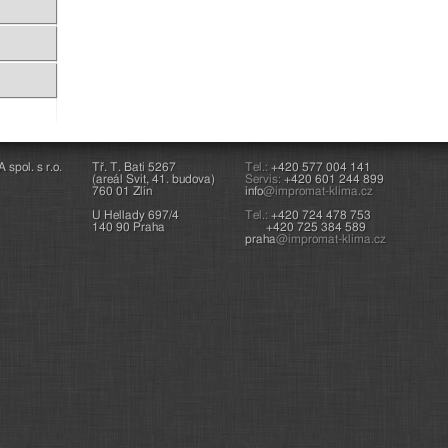
pol. s r.o.
Tř. T. Bati 5267
Tel.:
+420 577 004 141
(areál Svit, 41. budova)
Servis:
+420 601 244 899
760 01 Zlín
info
@impromat-klima.cz
U Hellady 697/4
Tel.:
+420 724 478 753
140 90 Praha
+420 725 384 589
praha
@impromat-klima.cz