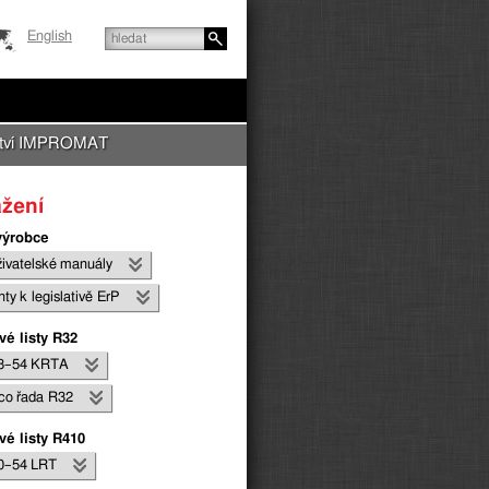
English
nství IMPROMAT
ažení
výrobce
ivatel­ské manuály
y k legis­lativě ErP
vé listy R32
8–54 KRTA
o řada R32
vé listy R410
0–54 LRT