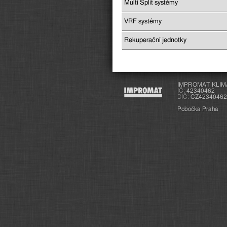
Multi Split systémy
VRF systémy
Rekuperační jednotky
IMPROMAT KLIMA s
IČ:
42340462
DIČ:
CZ42340462
Pobočka Praha